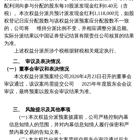
配利润向
参与分配的
股东
每10股派发现金红利
0.40
元（含
税）
。本次权益分派共预计
派发现金红利
1,118,000
元，
如股
权登记日应分配股数与
该权益分派预案应分配股数
不一致
的，公司将
维持分派比例不变，并相应调整分派总额
。
实际分派结果以中国证券登记结算有限责任公司核算的结果
为准。
上述权益分派所涉个税根据财税相关规定执行。
二、
审议及表决情况
（一）董事会审议和表决情况
本次权益分派预案经公司
2026
年4月23日
召开的董事会
审议通过，该议案尚需提交公司
2025
年年度股东会会议
审议，最终预案以股东会审议结果为准。
三、
风险提示及其他事项
(一)
本次权益分派预案披露前，公司严格控制内幕
信息知情人的范围，并对内幕信息知情人履行保密和严
禁内幕交易的告知义务。
(二)
本次权益分派方案
需提交股东会审议通过后方