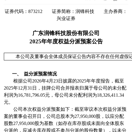
证券代码：
873212
证券简称：
润锋科技
主办券商：
兴业证券
广东润锋科技股份有限公司
2025
年
年度
权益分派预案公告
本公司及董事会全体成员保证公告内容不存在任何虚假
一、
益分派预案情况
根据公司
2026
年4
月23
日
披露的
2025
年
年度
报告，截至
2025
年12月31日
，挂牌公司
合并报表归属于母公司的未分配
利润为
16,781,796.05
元，母公司未分配利润为
18,326,411.34
元。
公司本次权益分派预案如下：
截至审议本次权益分派预
案的董事会召开日，
公司总股本为
27,950,000
股，以应分配
股数
27,950,000
股为基数
（
如存在库存股或未面向全体股东
分派的
，应减去库存股或不参与分派的股份数量
）
，
以未分