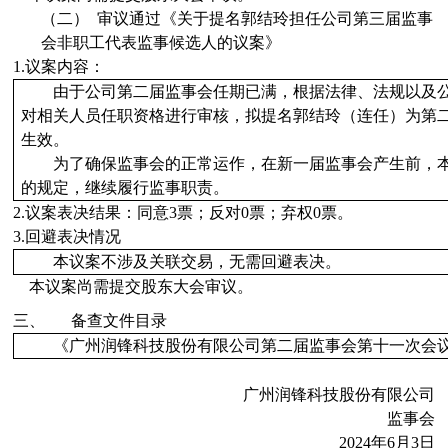
（二）
审议
通过
《
关于提名郭结玲担任公司第三届监事
会非职工代表监事候选人的议案
》
1.
议案内容：
由于公司第二届监事会任期已满，根据法律、法规以及
对相关人员任职资格进行审核，拟提名郭结玲（连任）为第二
生效。
为了确保监事会的正常运作，在新一届监事会产生前，
的规定，继续履行监事职责。
2.
议案表决结果：同意
3
票；
反对
0
票；
弃权
0
票。
3.
回避表决情况
本议案不涉及关联交易，无需回避表决。
本议案
尚需
提交股东大会审议。
三、
备查文件目录
《广州润锋科技股份有限公司第二届监事会第十一次会
广州润锋科技股份有限公司
监事会
2024
年
6
月
3
日