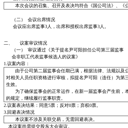
本次会议的召集、召开及表决均符合《国公司法》、《
（二）
会议出席情况
会议应出席监事
3
人，出席和
授权出席
监事
3
人。
二、
议案审议情况
（一）
审议
通过
《
关于提名尹可阳担任公司第三届监事
会非职工代表监事候选人的议案
》
1.
议案内容：
由于公司第二届监事会任期已满，根据法律、法规以及
对相关人员任职资格进行审核，拟提名尹可阳（连任）为第三
生效。
为了确保监事会的正常运作，在新一届监事会产生前，
的规定，继续履行监事职责。
2.
议案表决结果：同意
5
票；
反对
0
票；
弃权
0
票。
3.
回避表决情况
本议案不涉及关联交易，无需回避表决。
本议案
尚需
提交股东大会审议。