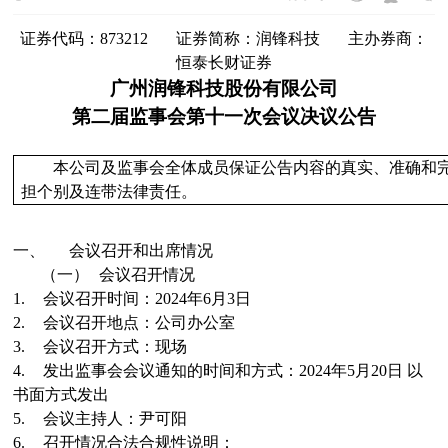
证券代码：
873212
证券简称：
润锋科技
主办券商：
恒泰长财证券
广州润锋科技股份有限公司
第
二
届监事会第
十一
次会议决议公告
本公司及监事会全体成员保证公告内容的真实、准确和
担个别及连带法律责任。
一、
会议召开和出席情况
（一）
会议召开情况
1.
会议召开时间：
2024
年
6
月
3
日
2.
会议召开地点：
公司办公室
3.
会议召开方式：
现场
4.
发出监事会会议通知的时间和方式：
2024
年
5
月
20
日
以
书面
方式发
出
5.
会议主持人：
尹可阳
6.
召开情况合法合规性说明：