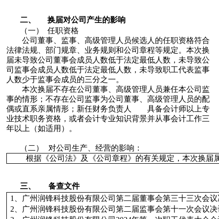
二、
换届对公司产生的影响
（一）
任职资格
公司董事、监事、高级管理人员候选人的任职资格
符合
法律法规、部门规章、业务规则和公司章程等规定。本次换
届
未导致
公司董事会成员人数低于法定最低人数，
未导致
公
司监事会成员人数低于法定最低人数，
未导致
职工代表监事
人数少于监事会成员的三分之一。
本次换届
不存在
公司董事、高级管理人员兼任本公司监
事的情形；
不存在
公司监事为公司董事、高级管理人员的配
偶或直系亲属情形
；新任财务负责人
具备
会计师以上专
业技术职务资格，或者会计专业知识背景并从事会计工作三
年以上
（如适用）
。
（二）
对公司生产、经营的影响：
根据《公司法》及《公司章程》的有关规定，本次换届
三、
备查文件
1
、
广州润锋科技股份有限公司第二届董事会第三十三次会议
2
、广州润锋科技股份有限公司第二届监事会第十一次会议决