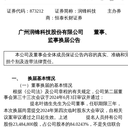
证券代码：
873212
证券简称：
润锋科技
主办券
商：
恒泰长财证券
广州润锋科技股份有限公司
董事、
监事
换届公告
本公司及董事会全体成员保证公告内容的真实、准确和
担个别及连带法律责任。
一、
换届基本情况
（一）
董事
换届的基本情况
根据《公司法》及公司章程的有关规定，公司
第二届董
事会第三十三次会议
于
2024
年
6
月
3
日
审议并通过：
提名
叶德生
先生
为公司
董事
，任职期限
三年
，
本次换届
尚需
提交
2024
年第四次临时股东大会
审议，自相关
议案审议通过之日起生效。
上述
提名
人员持有公司
股份
23,484,800
股，占公司股本的
84.0243%
，
不是
失信联合