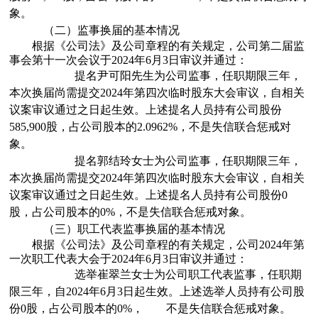
象。
（二）
监事换届的基本情况
根据《公司法》及公司章程的有关规定，公司
第二届监
事会第十一次会议
于
2024
年
6
月
3
日
审议并通过：
提名
尹可阳
先生
为公司
监事
，任职期限
三年
，
本次换届
尚需
提交
2024
年第四次临时股东大会
审议，自相关
议案审议通过之日起生效。上述
提名
人员持有公司股份
585,900
股，占公司股本的
2.0962%
，
不是
失信联合惩戒对
象。
提名
郭结玲
女士
为公司
监事
，任职期限
三年
，
本次换届
尚需
提交
2024
年第四次临时股东大会
审议，自相关
议案审议通过之日起生效。上述
提名
人员持有公司股份
0
股，占公司股本的
0%
，
不是
失信联合惩戒对象。
（三）
职工代表监事换届的基本情况
根据《公司法》及公司章程的有关规定，公司
2024
年第
一次职工代表大会
于
2024
年
6
月
3
日
审议并通过：
选举
崔翠兰
女士
为公司
职工代表监事
，任职期
限
三年
，自
2024
年
6
月
3
日
起生效。上述
选举
人员持有公司股
份
0
股，占公司股本的
0%
，
不是
失信联合惩戒对象。