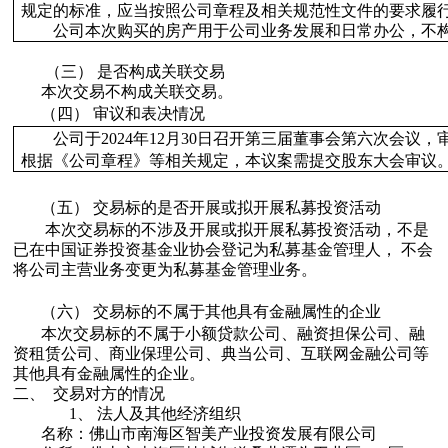
规定的标准，应当按照公司章程及相关规范性文件的要求履
公司本次购买的房产用于公司业务发展和日常办公，不
（三）
是否构成关联交易
本次交易
不构成
关联交易。
（四）
审议和表决情况
公司于
2024
年
12
月30日召开第三届董事会第六次会议，
根据《公司章程》等相关规定，本议案需提交股东大会审议
（五）
交易标的是否开展或拟开展私募投资活动
本次交易标的不涉及
开展或拟开展私募投资活动，不是
已在中国证券投资基金业协会登记为私募基金管理人， 不会
将公司主营业务变更为私募基金管理业务。
（六）
交易
标的不属于
其他
具有金融属性的企业
本次交易标的不属于小额贷款公司、融资担保公司、融
资租赁公司、商业保理公司、典当公司、互联网金融公司等
其他具有金融属性的企业。
二、
交易对方的情况
1、
法人及其他经济组织
名称：
佛山市南海区智美产业投资发展有限公司