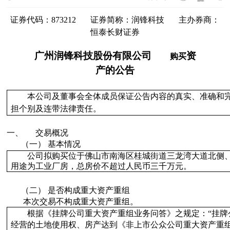
证券代码：
873212
证券简称：
润锋科技
主办券商：
恒泰长财证券
广州润锋科技股份有限公司
资
购买
产的公告
本公司及董事会全体成员保证公告内容的真实、准确和
担个别及连带法律责任。
一、
交易
概况
（一）
基本
情况
公司拟购买
位于佛山市南海区桂城街道三龙湾大道北侧
用途为工业厂房，总房价不超过人民币三千万元。
（二）
是否构成重大资产重组
本次交易
不构成
重大资产重组。
根据
《挂牌公司重大资产重组业务问答》之规定：“挂牌
经营的土地使用权、房产达到《非上市公众公司重大资产重