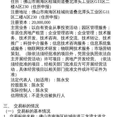
住所：
佛山市南海区桂城街道叠北潭头工业区G11区二
楼A区230（住所申报）
注册地址：
佛山市南海区桂城街道叠北潭头工业区G11
区二楼A区230（住所申报）
注册资本：
20,000,000
主营业务：
以自有资金从事投资活动；园区管理服务；
非居住房地产租赁；企业管理咨询；企业管理；技术服
务、技术开发、技术咨询、技术交流、技术转让、技术
推广；科技中介服务；信息技术咨询服务；信息系统集
成服务；物联网技术研发；物联网技术服务；市场营销
策划。（除依法须经批准的项目外，凭营业执照依法自
主开展经营活动）许可项目：房地产开发经营。（依法
须经批准的项目，经相关部门批准后方可开展经营活
动，具体经营项目以相关部门批准文件或许可证件为
准）
法定代表人
（如适用）
：
陈永安
控股股东：
陈永安
实际控制人：
陈永安
信用情况：
不是
失信被执行人
三、
交易标的情况
（一）
交易标的基本情况
1
、交易标的名称：佛山市南海区桂城街道三龙湾大道北