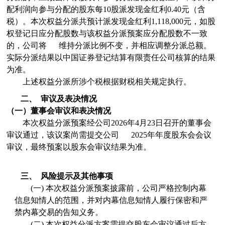
配利润向
参与分配的
股东
每10股派发现金红利
0.40
元（含
税）
。本次权益分派共预计
派发现金红利
1,118,000
元，
如股
权登记日应分配股数与
该权益分派预案应分配股数
不一致
的，公司将
维持分派比例不变，并相应调整分派总额
。
实际分派结果以中国证券登记结算有限责任公司核算的结果
为准。
上述权益分派所涉个税根据财税相关规定执行。
二、
审议及表决情况
（一）董事会审议和表决情况
本次权益分派预案经公司
2026
年4月23日
召开的董事会
审议通过，该议案尚需提交公司
2025
年年度股东会会议
审议，最终预案以股东会审议结果为准。
三、
风险提示及其他事项
(一)
本次权益分派预案披露前，公司严格控制内幕
信息知情人的范围，并对内幕信息知情人履行保密和严
禁内幕交易的告知义务。
(二)
本次权益分派方案
需提交股东会审议通过后方