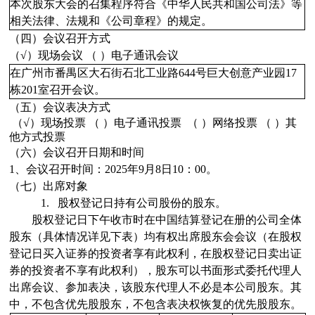
本次股东大会的召集程序符合《中华人民共和国公司法》等
相关法律、法规和《公司章程》的规定。
（四）会议召开方
式
（√）现场会议 （ ）电子通讯会议
在广州市番禺区大石街石北工业路644号巨大创意产业园17
栋201室召开会议。
（五）会议表决方式
（√）现场投票 （ ）电子通讯投票 （ ）网络投票 （ ）其
他方式投票
（六）会议召开日期和时间
1、会议召开时间：
2025年9月8日10：00
。
（七）出席对象
1.
股权登记日持有公司股份的股东。
股权登记日下午收市时在中国结算登记在册的公司全体
股东（具体情况详见下表）均有权出席股东会会议（在股权
登记日买入证券的投资者享有此权利，在股权登记日卖出证
券的投资者不享有此权利），股东可以书面形式委托代理人
出席会议、参加表决，该股东代理人不必是本公司股东。其
中，
不包含
优先股股东，
不包含
表决权恢复的优先股股东。