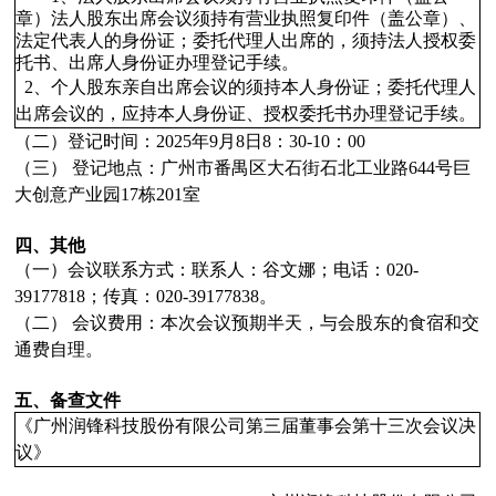
章）法人股东出席会议须持有营业执照复印件（盖公章）、
法定代表人的身份证；委托代理人出席的，须持法人授权委
托书、出席人身份证办理登记手续。
2、个人股东亲自出席会议的须持本人身份证；委托代理人
出席会议的，应持本人身份证、授权委托书办理登记手续。
（二）登记时间：2025年9月8日
8：30-10：00
（三）
登记地点：
广州市番禺区大石街石北工业路644号巨
大创意产业园17栋201室
四、其他
（一）
会议联系方式：
联系人：谷文娜；电话：
020-
39177818
；传真：
020-39177838
。
（二）
会议费用：
本次会议预期半天，与会股东的食宿和交
通费自理。
五、备查文件
《广州润锋科技股份有限公司第三届董事会第十三次会议决
议》