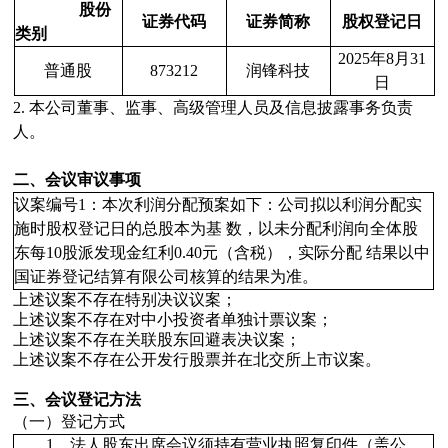
股份
证券代码
证券简称
股权登记日
类别
2025年8月31
普通股
873212
润锋科技
日
2.
本公司董事、监事、高级管理人员及信息披露事务负责
人。
二、会议审议事项
议案编号
1
：本次利润分配预案如下：公司拟以利润分配实
施时股权登记日的总股本为基
数，以未分配利润向全体股
东每
10
股派发现金红利
0.40
元（含税），实际分配
结果以中
国证券登记结算有限公司核算的结果为准。
上述议案不存在特别决议议案；
上述议案不存在对中小投资者单独计票议案；
上述议案不存在关联股东回避表决议案；
上述议案不存在公开发行股票并在北交所上市议案。
三、会议登记方法
（一）登记方式
1
、法人股东出席会议须持有营业执照复印件（盖公