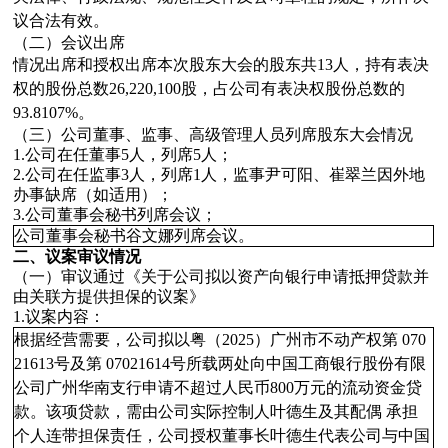
议合法有效。
（二）会议出席
情况
出席和授权出席本次股东大会的股东
共
13
人，
持有表决
权的股份总数
26,220,100
股，占公司有表决权股份总数的
93.8107%
。
（三）公司董事、监事、高级管理人员列席股东大会情况
1.公司在任董事5人，列席5人；
2.公司在任监事3人，列席1人，监事尹可阳、崔翠兰因外地
办事缺席（如适用）；
3.公司董事会秘书列席会议；
公司董事会秘书谷文娜列席会议。
二、议案审议情况
（一）审议通过《关于公司拟以资产向银行申请抵押贷款并
由关联方提供担保的议案》
1.议案内容：
根据经营需要，公司拟以粤（2025）广州市不动产权第 070
21613号及第 07021614号所载两处向中国工商银行股份有限
公司广州华南支行申请不超过人民币800万元的流动资金贷
款。该项贷款，需由公司实际控制人叶德生及其配偶 承担
个人连带担保责任，公司授权董事长叶德生代表公司与中国