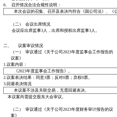
6.
召开情况合法合规性说明：
本次会议的召集、召开及表决均符合《国公司法》、《
（二）
会议出席情况
会议应出席监事
3
人，出席和
授权出席
监事
3
人。
二、
议案审议情况
（一）
审议
通过
《
关于公司
2023
年度监事会工作报告的
议案
》
1.
议案内容：
《
2023
年度监事会工作报告
》。
2.
议案表决结果：同意
3
票；
反对
0
票；
弃权
0
票。
3.
回避表决情况
本议案不涉及关联交易，无需回避表决。
本议案
尚需
提交股东大会审议。
（二）
审议
通过
《
关于公司
2023
年度财务审计报告的议
案
》