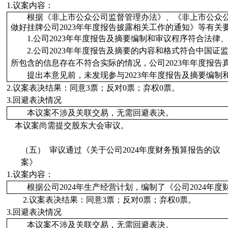
1.
议案内容：
根据《非上市公众公司监督管理办法》、《非上市公众
做好挂牌公司2023年年度报告披露相关工作的通知》等有关
1.
公司2023年年度报告及摘要
编制和审议程序符合法律
2.
公司2023年年度报告及摘要
的内容和格式符合中国证
所包含的信息存在不符合实际的情况，公司
2023
年年度报告
提出本意见前，未发现参与
2023
年年度报告及摘要
编制
2.
议案表决结果：同意
3
票；
反对
0
票；
弃权
0
票。
3.
回避表决情况
本议案不涉及关联交易，无需回避表决。
本议案
尚需
提交股东大会审议。
（五）
审议
通过
《
关于公司
2024
年度财务预算报告的议
案
》
1.
议案内容：
根据公司2024年生产经营计划，编制了《公司2024年
2.
议案表决结果：同意
3
票；
反对
0
票；
弃权
0
票。
3.
回避表决情况
本议案不涉及关联交易，无需回避表决。