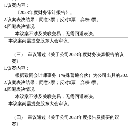
1.
议案内容：
《
2023
年度财务审计报告
》。
2.
议案表决结果：同意
3
票；
反对
0
票；
弃权
0
票。
3.
回避表决情况
本议案不涉及关联交易，无需回避表决。
本议案
尚需
提交股东大会审议。
（三）
审议
通过
《
关于公司
2023
年度财务决算报告的议
案
》
1.
议案内容：
根据致同会计师事务（特殊普通合伙）为公司出具的202
2.
议案表决结果：同意
3
票；
反对
0
票；
弃权
0
票。
3.
回避表决情况
本议案不涉及关联交易，无需回避表决。
本议案
尚需
提交股东大会审议。
（四）
审议
通过
《
关于公司
2023
年度报告及摘要的议
案
》