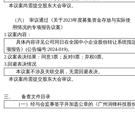
本议案
尚需
提交股东大会审议。
（六）
审议
通过
《
关于
2023
年度募集资金存放与实际使
用情况的专项报告议案
》
1.
议案内容：
具体内容详见公司同日在全国中小企业股份转让系统指定信息披
项报告》(公告编号:2024-019)。
2.
议案表决结果：同意
3
票；
反对
0
票；
弃权
0
票。
3.
回避表决情况
本议案不涉及关联交易，无需回避表决。
本议案
尚需
提交股东大会审议。
三、
备查文件目录
（一）经与会监事签字并加盖公章的《广州润锋科技股