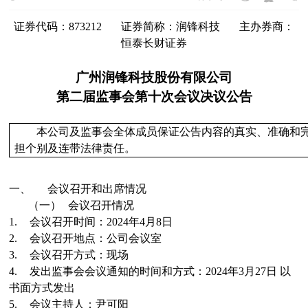
证券代码：
873212
证券简称：
润锋科技
主办券商：
恒泰长财证券
广州润锋科技股份有限公司
第
二
届监事会第
十
次会议决议公告
本公司及监事会全体成员保证公告内容的真实、准确和
担个别及连带法律责任。
一、
会议召开和出席情况
（一）
会议召开情况
1.
会议召开时间：
2024
年
4
月
8
日
2.
会议召开地点：
公司会议室
3.
会议召开方式：
现场
4.
发出监事会会议通知的时间和方式：
2024
年
3
月
27
日
以
书面
方式发
出
5.
会议主持人：
尹可阳