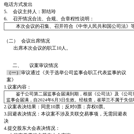
电话
方式
发出
5.
会议主持人：
郭结玲
6.
召开情况合法、合规、合章程性说明：
本次
会议的召集、召开符合《中华人民共和国公司法》
（二）
会议出席情况
出席本次会议的职工
10
人。
二、
议案审议情况
（一）
审议
通过
《
关于选举公司
监事会职工代表监事
的议
案
》
1.
议案内容：
鉴于公司第二届监事会届满到期，根据《公司法》及《公司
监事会届满，自
2024
年
6
月3日生效。经核查，
崔翠兰
不属于失信
2.
议案表决结果：同意
10
票；反对
0
票；弃权
0
票。
3.
回避表决情况：本议案不涉及关联交易事项，无需回避表
决
4.
提交股东大会表决情况：